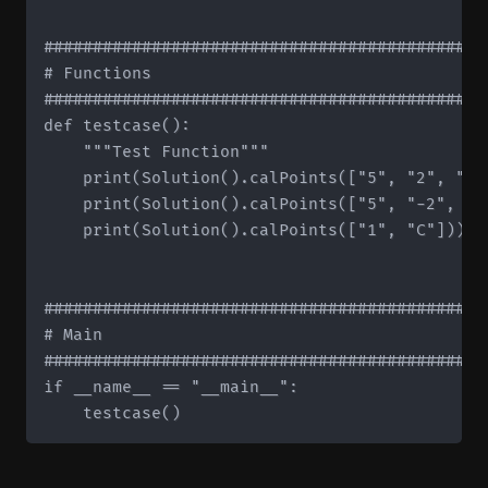
#############################################
# Functions

#############################################
def testcase():

    """Test Function"""

    print(Solution().calPoints(["5", "2", "C"
    print(Solution().calPoints(["5", "-2", "4
    print(Solution().calPoints(["1", "C"]))  
#############################################
# Main

#############################################
if __name__ == "__main__":
