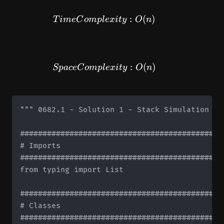
TimeComplexity: O(n)
:
(
)
T
im
e
C
o
m
pl
e
x
i
t
y
O
n
SpaceComplexity: O(n)
:
(
)
Sp
a
ce
C
o
m
pl
e
x
i
t
y
O
n
""" 0682.1 - Solution 1 - Stack Simulation """
#############################################
# Imports

#############################################
from typing import List

#############################################
# Classes

#############################################