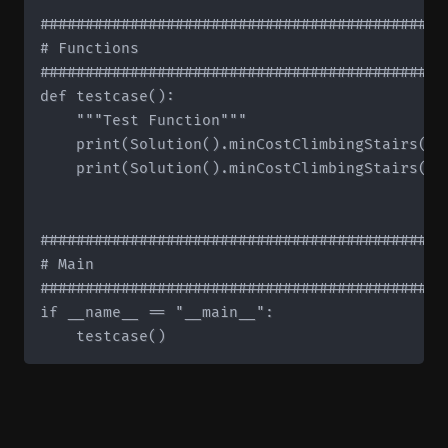
#############################################
# Functions

#############################################
def testcase():

    """Test Function"""

    print(Solution().minCostClimbingStairs([10
    print(Solution().minCostClimbingStairs([1
#############################################
# Main

#############################################
if __name__ == "__main__":
