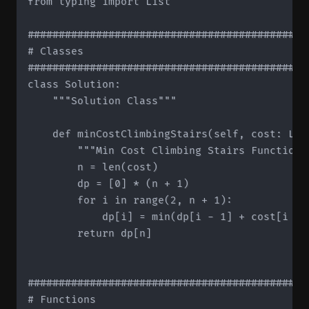
from typing import List

#############################################
# Classes

#############################################
class Solution:

    """Solution Class"""

    def minCostClimbingStairs(self, cost: List
        """Min Cost Climbing Stairs Function""
        n = len(cost)

        dp = [0] * (n + 1)

        for i in range(2, n + 1):

            dp[i] = min(dp[i - 1] + cost[i - 
        return dp[n]

#############################################
# Functions
