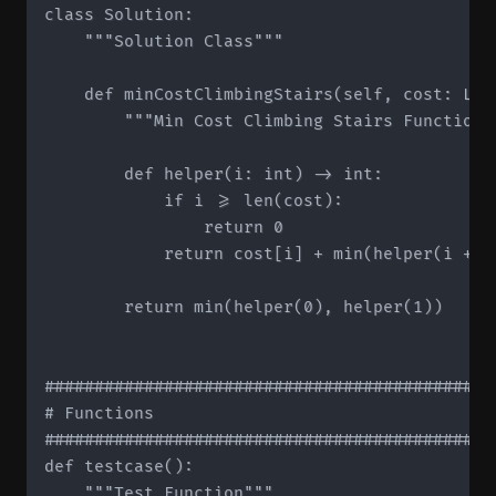
class Solution:

    """Solution Class"""

    def minCostClimbingStairs(self, cost: List
        """Min Cost Climbing Stairs Function""
        def helper(i: int) -> int:

            if i >= len(cost):

                return 0

            return cost[i] + min(helper(i + 1)
        return min(helper(0), helper(1))

#############################################
# Functions

#############################################
def testcase():

    """Test Function"""
