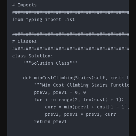
# Imports

#############################################
from typing import List

#############################################
# Classes

#############################################
class Solution:

    """Solution Class"""

    def minCostClimbingStairs(self, cost: List
        """Min Cost Climbing Stairs Function""
        prev2, prev1 = 0, 0

        for i in range(2, len(cost) + 1):

            curr = min(prev1 + cost[i - 1], pr
            prev2, prev1 = prev1, curr

        return prev1
