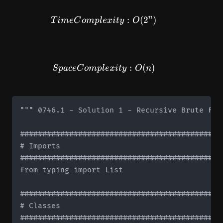
n
TimeComplexity: O(2^n)
:
(
2
)
T
im
e
C
o
m
pl
e
x
i
t
y
O
SpaceComplexity: O(n)
:
(
)
Sp
a
ce
C
o
m
pl
e
x
i
t
y
O
n
""" 0746.1 - Solution 1 - Recursive Brute Forc
#############################################
# Imports

#############################################
from typing import List

#############################################
# Classes

#############################################