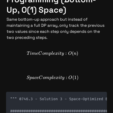
Up, O(1) Space)
Same bottom-up approach but instead of 
maintaining a full DP array, only track the previous 
two values since each step only depends on the 
two preceding steps.
TimeComplexity: O(n)
:
(
)
T
im
e
C
o
m
pl
e
x
i
t
y
O
n
SpaceComplexity: O(1)
:
(
1
)
Sp
a
ce
C
o
m
pl
e
x
i
t
y
O
""" 0746.3 - Solution 3 - Space-Optimized Bott
#############################################