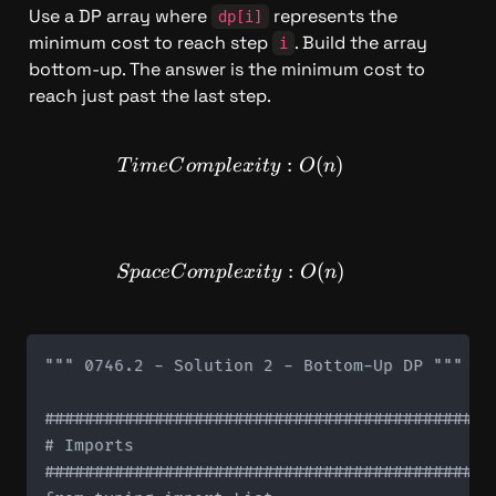
Use a DP array where 
 represents the 
dp[i]
minimum cost to reach step 
. Build the array 
i
bottom-up. The answer is the minimum cost to 
reach just past the last step.
TimeComplexity: O(n)
:
(
)
T
im
e
C
o
m
pl
e
x
i
t
y
O
n
SpaceComplexity: O(n)
:
(
)
Sp
a
ce
C
o
m
pl
e
x
i
t
y
O
n
""" 0746.2 - Solution 2 - Bottom-Up DP """

#############################################
# Imports

#############################################