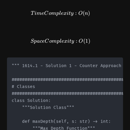
TimeComplexity: O(n)
:
(
)
T
im
e
C
o
m
pl
e
x
i
t
y
O
n
SpaceComplexity: O(1)
:
(
1
)
Sp
a
ce
C
o
m
pl
e
x
i
t
y
O
""" 1614.1 - Solution 1 - Counter Approach """
#############################################
# Classes

#############################################
class Solution:

    """Solution Class"""

    def maxDepth(self, s: str) -> int:

        """Max Depth Function"""
