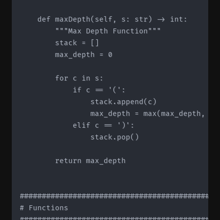
    def maxDepth(self, s: str) -> int:

        """Max Depth Function"""

        stack = []

        max_depth = 0

        for c in s:

            if c == '(':

                stack.append(c)

                max_depth = max(max_depth, len
            elif c == ')':

                stack.pop()

        return max_depth

#############################################
# Functions

#############################################