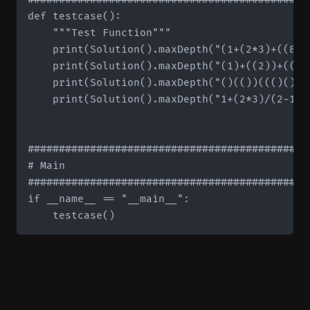
def testcase():

    """Test Function"""

    print(Solution().maxDepth("(1+(2*3)+((8)/4
    print(Solution().maxDepth("(1)+((2))+(((3)
    print(Solution().maxDepth("()(())((()()))"
    print(Solution().maxDepth("1+(2*3)/(2-1)")
#############################################
# Main

#############################################
if __name__ == "__main__":
