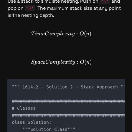
Use a stack to simulate nesting. Push on 
 and 
'('
pop on 
. The maximum stack size at any point 
')'
is the nesting depth.
TimeComplexity: O(n)
:
(
)
T
im
e
C
o
m
pl
e
x
i
t
y
O
n
SpaceComplexity: O(n)
:
(
)
Sp
a
ce
C
o
m
pl
e
x
i
t
y
O
n
""" 1614.2 - Solution 2 - Stack Approach """

#############################################
# Classes

#############################################
class Solution:

    """Solution Class"""
