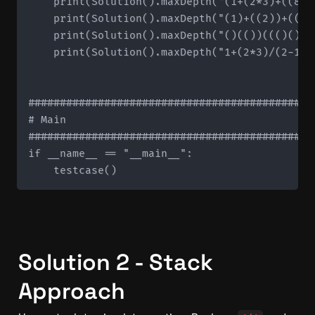
    print(Solution().maxDepth("(1+(2*3)+((8)/4
    print(Solution().maxDepth("(1)+((2))+(((3)
    print(Solution().maxDepth("()(())((()()))"
    print(Solution().maxDepth("1+(2*3)/(2-1)")
#############################################
# Main

#############################################
if __name__ == "__main__":

Solution 2 - Stack 
Approach