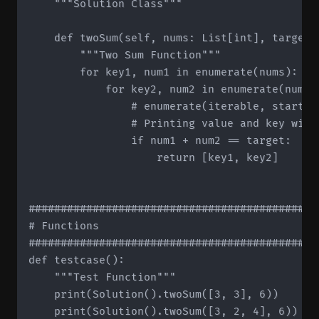
    """Solution Class"""

    def twoSum(self, nums: List[int], target: 
        """Two Sum Function"""

        for key1, num1 in enumerate(nums):

            for key2, num2 in enumerate(nums[k
	              # enumerate(iterable, start=1) -> start value determines starting index

                # Printing value and key will
                if num1 + num2 == target:

                    return [key1, key2]

#############################################
# Functions

#############################################
def testcase():

    """Test Function"""

    print(Solution().twoSum([3, 3], 6))

    print(Solution().twoSum([3, 2, 4], 6))
