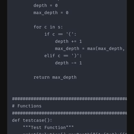
        depth = 0

        max_depth = 0

        for c in s:

            if c == '(':

                depth += 1

                max_depth = max(max_depth, dep
            elif c == ')':

                depth -= 1

        return max_depth

#############################################
# Functions

#############################################
def testcase():

    """Test Function"""
