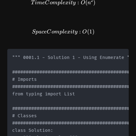
2
TimeComplexity: O(n^2)
:
(
)
T
im
e
C
o
m
pl
e
x
i
t
y
O
n
SpaceComplexity: O(1)
:
(
1
)
Sp
a
ce
C
o
m
pl
e
x
i
t
y
O
""" 0001.1 - Solution 1 - Using Enumerate """

#############################################
# Imports

#############################################
from typing import List

#############################################
# Classes

#############################################
class Solution:
