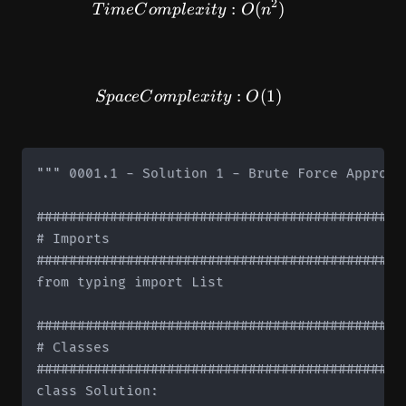
2
TimeComplexity: O(n^2)
:
(
)
T
im
e
C
o
m
pl
e
x
i
t
y
O
n
SpaceComplexity: O(1)
:
(
1
)
Sp
a
ce
C
o
m
pl
e
x
i
t
y
O
""" 0001.1 - Solution 1 - Brute Force Approach
#############################################
# Imports

#############################################
from typing import List

#############################################
# Classes

#############################################
class Solution:
