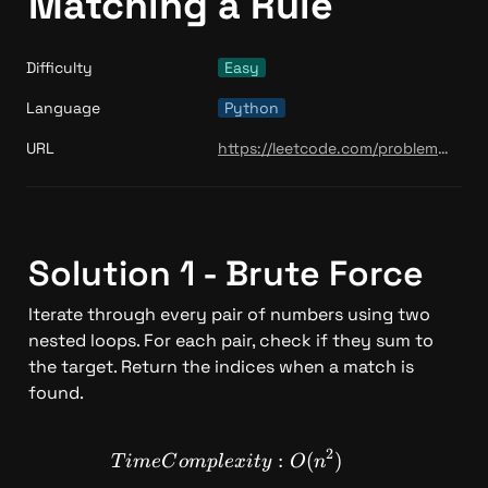
Matching a Rule
Difficulty
Easy
Language
Python
URL
https://leetcode.com/problems/count-items-matching-a-rule/
Solution 1 - Brute Force 
Iterate through every pair of numbers using two 
nested loops. For each pair, check if they sum to 
the target. Return the indices when a match is 
found.
2
TimeComplexity: O(n^2)
:
(
)
T
im
e
C
o
m
pl
e
x
i
t
y
O
n