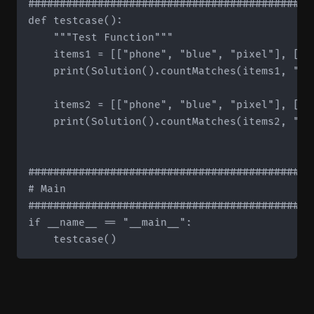
#############################################
def testcase():

    """Test Function"""

    items1 = [["phone", "blue", "pixel"], ["c
    print(Solution().countMatches(items1, "col
    items2 = [["phone", "blue", "pixel"], ["c
    print(Solution().countMatches(items2, "typ
#############################################
# Main

#############################################
if __name__ == "__main__":
