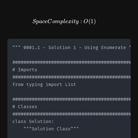
SpaceComplexity: O(1)
:
(
1
)
Sp
a
ce
C
o
m
pl
e
x
i
t
y
O
""" 0001.1 - Solution 1 - Using Enumerate """

#############################################
# Imports

#############################################
from typing import List

#############################################
# Classes

#############################################
class Solution:

    """Solution Class"""
