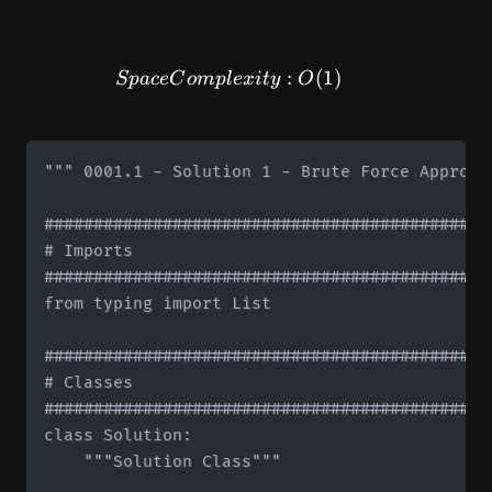
SpaceComplexity: O(1)
:
(
1
)
Sp
a
ce
C
o
m
pl
e
x
i
t
y
O
""" 0001.1 - Solution 1 - Brute Force Approach
#############################################
# Imports

#############################################
from typing import List

#############################################
# Classes

#############################################
class Solution:

    """Solution Class"""
