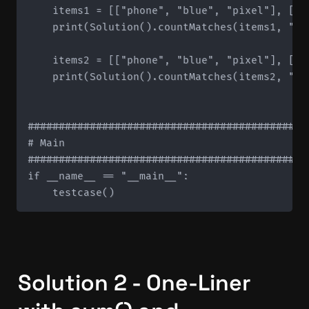
    items1 = [["phone", "blue", "pixel"], ["c
    print(Solution().countMatches(items1, "col
    items2 = [["phone", "blue", "pixel"], ["c
    print(Solution().countMatches(items2, "typ
#############################################
# Main

#############################################
if __name__ == "__main__":

Solution 2 - One-Liner 