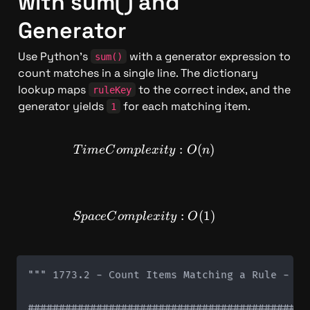
with sum() and 
Generator
Use Python's 
 with a generator expression to 
sum()
count matches in a single line. The dictionary 
lookup maps 
 to the correct index, and the 
ruleKey
generator yields 
 for each matching item.
1
TimeComplexity: O(n)
:
(
)
T
im
e
C
o
m
pl
e
x
i
t
y
O
n
SpaceComplexity: O(1)
:
(
1
)
Sp
a
ce
C
o
m
pl
e
x
i
t
y
O
""" 1773.2 - Count Items Matching a Rule - So
#############################################