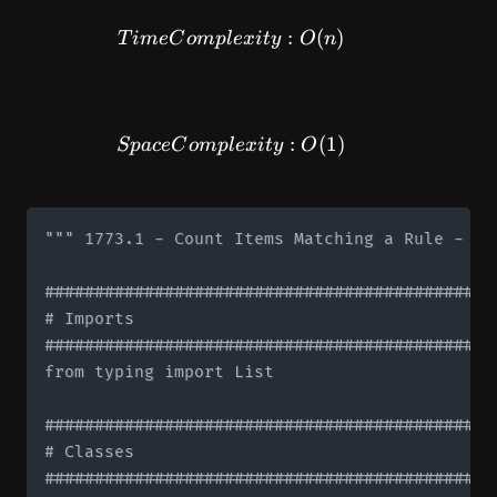
TimeComplexity: O(n)
:
(
)
T
im
e
C
o
m
pl
e
x
i
t
y
O
n
SpaceComplexity: O(1)
:
(
1
)
Sp
a
ce
C
o
m
pl
e
x
i
t
y
O
""" 1773.1 - Count Items Matching a Rule - So
#############################################
# Imports

#############################################
from typing import List

#############################################
# Classes

#############################################