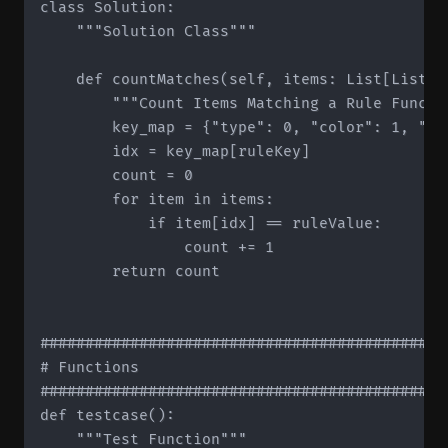
class Solution:

    """Solution Class"""

    def countMatches(self, items: List[List[s
        """Count Items Matching a Rule Functio
        key_map = {"type": 0, "color": 1, "nam
        idx = key_map[ruleKey]

        count = 0

        for item in items:

            if item[idx] == ruleValue:

                count += 1

        return count

#############################################
# Functions

#############################################
def testcase():

    """Test Function"""
