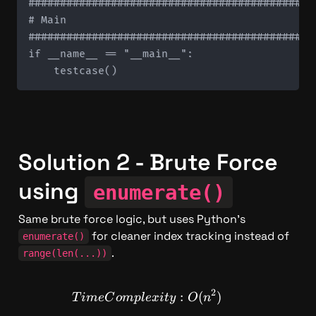
#############################################
# Main

#############################################
if __name__ == "__main__":

Solution 2 - Brute Force 
using 
enumerate()
Same brute force logic, but uses Python's 
 for cleaner index tracking instead of 
enumerate()
.
range(len(...))
2
TimeComplexity: O(n^2)
:
(
)
T
im
e
C
o
m
pl
e
x
i
t
y
O
n