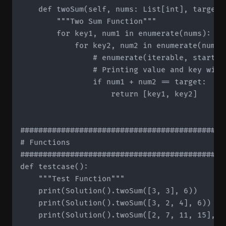
    def twoSum(self, nums: List[int], target: 
        """Two Sum Function"""

        for key1, num1 in enumerate(nums):

            for key2, num2 in enumerate(nums[k
	              # enumerate(iterable, start=1) -> start value determines starting index

                # Printing value and key will
                if num1 + num2 == target:

                    return [key1, key2]

#############################################
# Functions

#############################################
def testcase():

    """Test Function"""

    print(Solution().twoSum([3, 3], 6))

    print(Solution().twoSum([3, 2, 4], 6))

    print(Solution().twoSum([2, 7, 11, 15], 9)