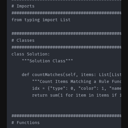
# Imports

#############################################
from typing import List

#############################################
# Classes

#############################################
class Solution:

    """Solution Class"""

    def countMatches(self, items: List[List[s
        """Count Items Matching a Rule Functio
        idx = {"type": 0, "color": 1, "name": 
        return sum(1 for item in items if item
#############################################
# Functions
